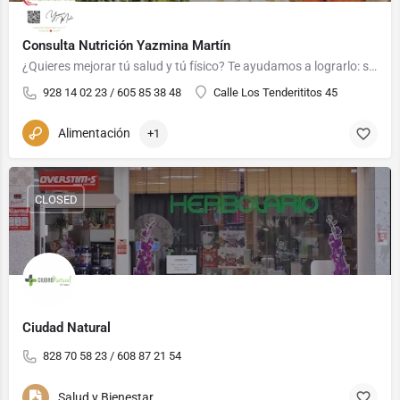
Consulta Nutrición Yazmina Martín
¿Quieres mejorar tú salud y tú físico? Te ayudamos a lograrlo: salud hormonal de la mujer, nutrición…
928 14 02 23 / 605 85 38 48
Calle Los Tenderititos 45
Alimentación
+1
CLOSED
Ciudad Natural
828 70 58 23 / 608 87 21 54
Salud y Bienestar