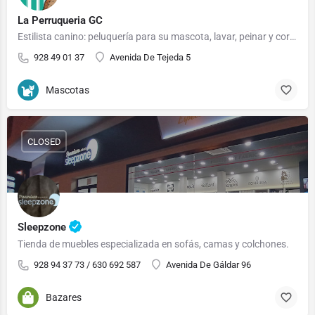
La Perruqueria GC
Estilista canino: peluquería para su mascota, lavar, peinar y cortar. Con cita previa. Boutique: Alimentación…
928 49 01 37
Avenida De Tejeda 5
Mascotas
CLOSED
Sleepzone
Tienda de muebles especializada en sofás, camas y colchones.
928 94 37 73 / 630 692 587
Avenida De Gáldar 96
Bazares