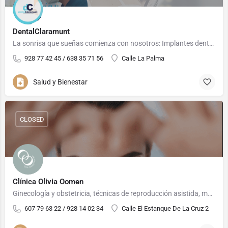
DentalClaramunt
La sonrisa que sueñas comienza con nosotros: Implantes dentales, prótesis, cirugía, periodoncia,…
928 77 42 45 / 638 35 71 56
Calle La Palma
Salud y Bienestar
CLOSED
Clínica Olivia Oomen
Ginecología y obstetricia, técnicas de reproducción asistida, medicina estética, ginecología estética y…
607 79 63 22 / 928 14 02 34
Calle El Estanque De La Cruz 2