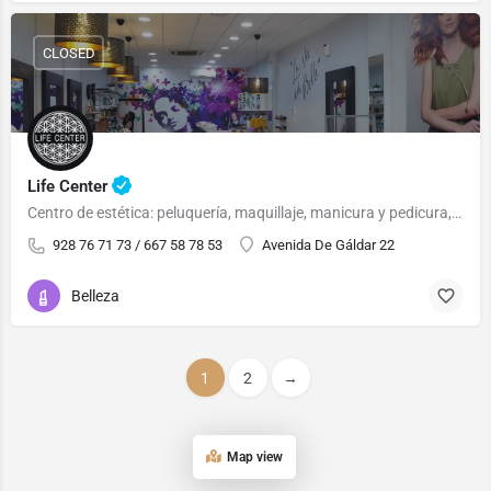
CLOSED
Life Center
Centro de estética: peluquería, maquillaje, manicura y pedicura, sesiones de laser, etc.
928 76 71 73 / 667 58 78 53
Avenida De Gáldar 22
Belleza
1
2
→
Map view