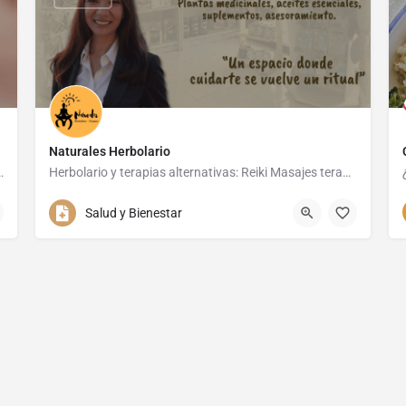
Naturales Herbolario
ida, medicina estética, ginecología estética y…
Herbolario y terapias alternativas: Reiki Masajes terapéuticos, relajantes, orientales, drenaje…
722 752 340
Salud y Bienestar
Calle Alcalde Jose Santos Gonzalez 2