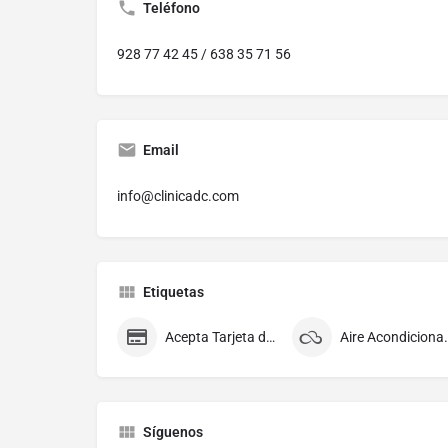
Teléfono
928 77 42 45 / 638 35 71 56
Email
info@clinicadc.com
Etiquetas
Acepta Tarjeta de Crédito
Aire Aco
Síguenos