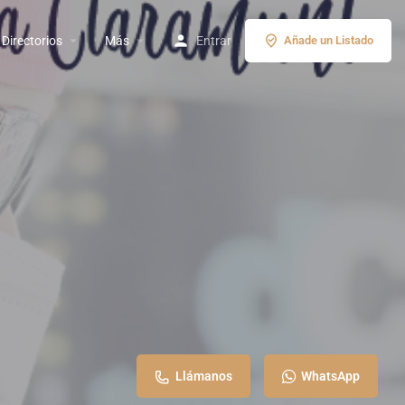
Directorios
Más
Entrar
Añade un Listado
Llámanos
WhatsApp