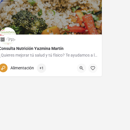
Consulta Nutrición Yazmina Martín
¿Quieres mejorar tú salud y tú físico? Te ayudamos a lograrlo: salud hormonal de la mujer, nutrición…
928 14 02 23 / 605 85 38 48
Alimentación
+1
Calle Los Tenderititos 45