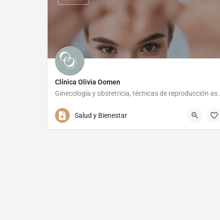
Clínica Olivia Oomen
Ginecología y obstetricia, técnicas de reproducción asist
607 79 63 22 / 928 14 02 34
Salud y Bienestar
Calle El Estanque De La Cruz 2