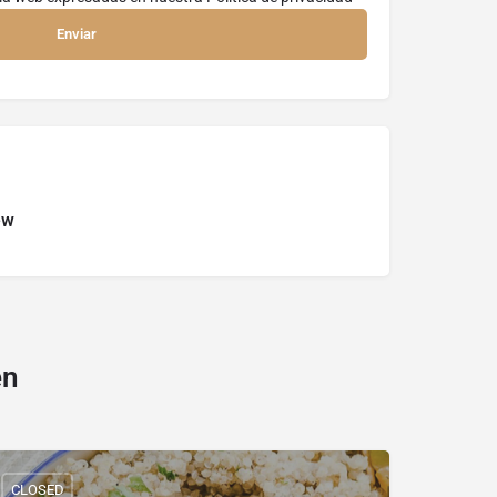
ew
en
CLOSED